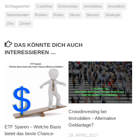
Schlagwörter:
Cashflow
Einkommen
Immobilien
Investition
Nebenkosten
Risiken
Risiko
Steuer
Steuern
Strategie
Zins
Zinsen
DAS KÖNNTE DICH AUCH
INTERESSIEREN …
Crowdinvesting bei
Immobilien – Alternative
Geldanlage?
ETF Sparen – Welche Basis
bietet das beste Chance-
28. APRIL 2017